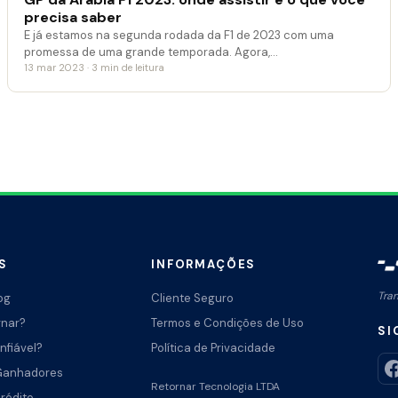
precisa saber
E já estamos na segunda rodada da F1 de 2023 com uma
promessa de uma grande temporada. Agora,…
13 mar 2023 · 3 min de leitura
S
INFORMAÇÕES
Tra
og
Cliente Seguro
rnar?
Termos e Condições de Uso
SI
nfiável?
Política de Privacidade
Ganhadores
Retornar Tecnologia LTDA
Crédito