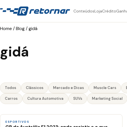
Conteúdos
Loja
Crédito
Ganh
Home
/
Blog
/
gidá
gidá
Todos
Clássicos
Mercado e Dicas
Muscle Cars
Carros
Cultura Automotiva
SUVs
Marketing Social
ESPORTIVOS
GP da Austrália F1 2023: onde assistir e o que