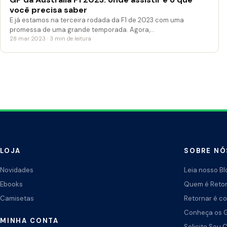
você precisa saber
E já estamos na terceira rodada da F1 de 2023 com uma
promessa de uma grande temporada. Agora,…
28 mar 2023 · 3 min de leitura
LOJA
SOBRE NÓ
Novidades
Leia nosso Bl
Ebooks
Quem é Reto
Camisetas
Retornar é co
Conheça os 
MINHA CONTA
Solicite Seu 