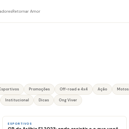
adores
Retornar Amor
Esportivos
Promoções
Off-road e 4x4
Ação
Motos
Institucional
Dicas
Ong Viver
ESPORTIVOS
GP da Arábia F1 2023: onde assistir e o que você