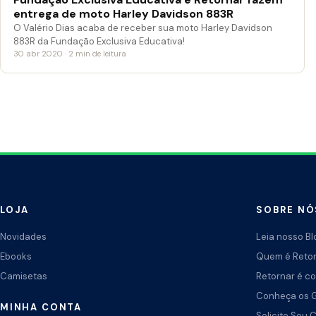
entrega de moto Harley Davidson 883R
O Valério Dias acaba de receber sua moto Harley Davidson
883R da Fundação Exclusiva Educativa!
30 abr 2020 · 2 min de leitura
LOJA
SOBRE NÓ
Novidades
Leia nosso Bl
Ebooks
Quem é Reto
Camisetas
Retornar é co
Conheça os 
MINHA CONTA
Solicite Seu 