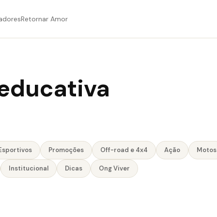
adores
Retornar Amor
educativa
Esportivos
Promoções
Off-road e 4x4
Ação
Motos
Institucional
Dicas
Ong Viver