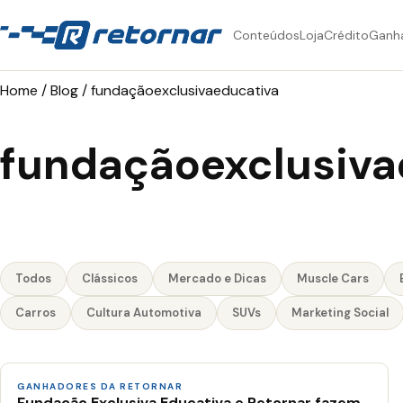
Conteúdos
Loja
Crédito
Ganh
Home
/
Blog
/
fundaçãoexclusivaeducativa
fundaçãoexclusiva
Todos
Clássicos
Mercado e Dicas
Muscle Cars
Carros
Cultura Automotiva
SUVs
Marketing Social
GANHADORES DA RETORNAR
Fundação Exclusiva Educativa e Retornar fazem