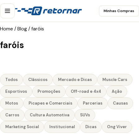
Minhas Compras
Home
/
Blog
/
faróis
faróis
Todos
Clássicos
Mercado e Dicas
Muscle Cars
Esportivos
Promoções
Off-road e 4x4
Ação
Motos
Picapes e Comerciais
Parcerias
Causas
Carros
Cultura Automotiva
SUVs
Marketing Social
Institucional
Dicas
Ong Viver