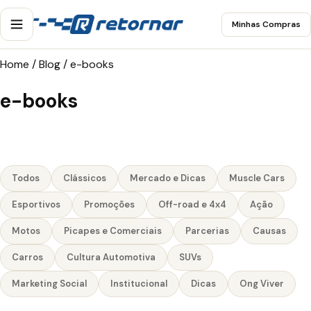
Minhas Compras
Home
/
Blog
/
e-books
e-books
Todos
Clássicos
Mercado e Dicas
Muscle Cars
Esportivos
Promoções
Off-road e 4x4
Ação
Motos
Picapes e Comerciais
Parcerias
Causas
Carros
Cultura Automotiva
SUVs
Marketing Social
Institucional
Dicas
Ong Viver