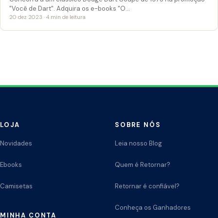
"Você de Dart". Adquira os e-books "O…
20 dez 2023 · 4 min de leitura
LOJA
SOBRE NÓS
Novidades
Leia nosso Blog
Ebooks
Quem é Retornar?
Camisetas
Retornar é confiável?
Conheça os Ganhadores
MINHA CONTA