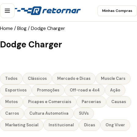
Minhas Compras
Home
/
Blog
/
Dodge Charger
Dodge Charger
Todos
Clássicos
Mercado e Dicas
Muscle Cars
Esportivos
Promoções
Off-road e 4x4
Ação
Motos
Picapes e Comerciais
Parcerias
Causas
Carros
Cultura Automotiva
SUVs
Marketing Social
Institucional
Dicas
Ong Viver