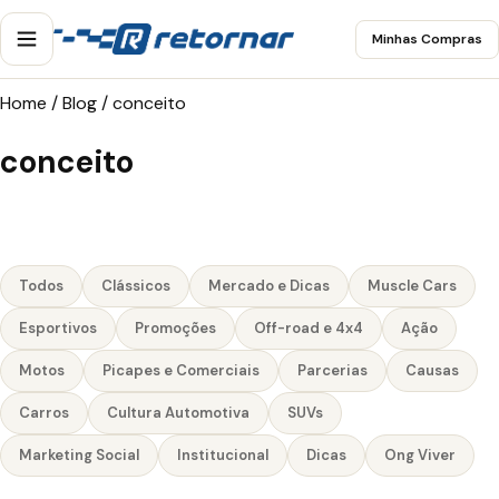
Minhas Compras
Home
/
Blog
/
conceito
conceito
Todos
Clássicos
Mercado e Dicas
Muscle Cars
Esportivos
Promoções
Off-road e 4x4
Ação
Motos
Picapes e Comerciais
Parcerias
Causas
Carros
Cultura Automotiva
SUVs
Marketing Social
Institucional
Dicas
Ong Viver