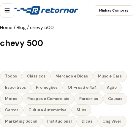
Minhas Compras
Home
/
Blog
/
chevy 500
chevy 500
Todos
Clássicos
Mercado e Dicas
Muscle Cars
Esportivos
Promoções
Off-road e 4x4
Ação
Motos
Picapes e Comerciais
Parcerias
Causas
Carros
Cultura Automotiva
SUVs
Marketing Social
Institucional
Dicas
Ong Viver