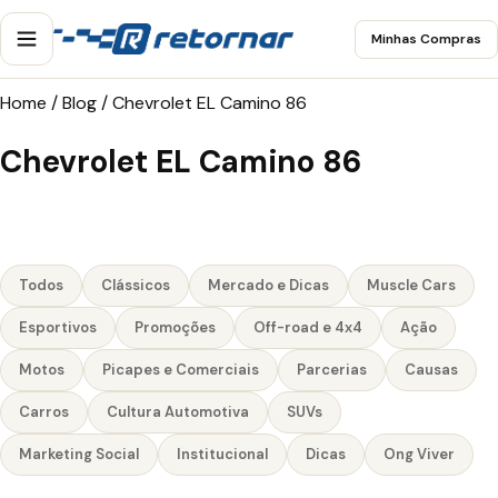
Minhas Compras
Home
/
Blog
/
Chevrolet EL Camino 86
Chevrolet EL Camino 86
Todos
Clássicos
Mercado e Dicas
Muscle Cars
Esportivos
Promoções
Off-road e 4x4
Ação
Motos
Picapes e Comerciais
Parcerias
Causas
Carros
Cultura Automotiva
SUVs
Marketing Social
Institucional
Dicas
Ong Viver