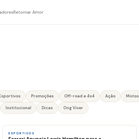
adores
Retornar Amor
Esportivos
Promoções
Off-road e 4x4
Ação
Motos
Institucional
Dicas
Ong Viver
ESPORTIVOS
Ferrari Anuncia Lewis Hamilton para a