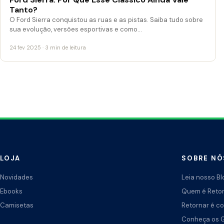
Tanto?
O Ford Sierra conquistou as ruas e as pistas. Saiba tudo sobre
sua evolução, versões esportivas e como…
24 fev 2025 · 3 min de leitura
LOJA
SOBRE NÓ
Novidades
Leia nosso Bl
Ebooks
Quem é Reto
Camisetas
Retornar é co
Conheça os 