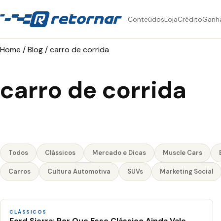
Conteúdos
Loja
Crédito
Ganh
Home
/
Blog
/
carro de corrida
carro de corrida
Todos
Clássicos
Mercado e Dicas
Muscle Cars
Carros
Cultura Automotiva
SUVs
Marketing Social
CLÁSSICOS
Ford Sierra: Por Que Esse Clássico Ainda Vale