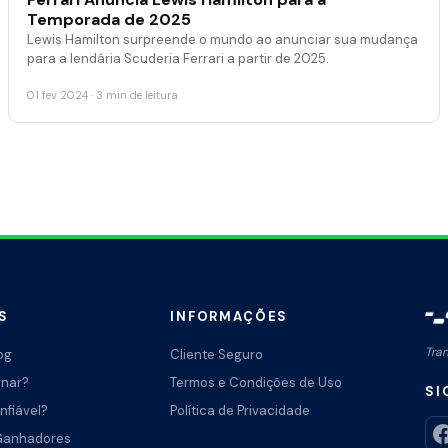
Temporada de 2025
Lewis Hamilton surpreende o mundo ao anunciar sua mudança
para a lendária Scuderia Ferrari a partir de 2025.
01 fev 2024 · 3 min de leitura
S
INFORMAÇÕES
Tra
og
Cliente Seguro
rnar?
Termos e Condições de Uso
SI
nfiável?
Política de Privacidade
Ganhadores