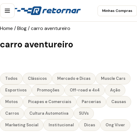
Minhas Compras
Home
/
Blog
/
carro aventureiro
carro aventureiro
Todos
Clássicos
Mercado e Dicas
Muscle Cars
Esportivos
Promoções
Off-road e 4x4
Ação
Motos
Picapes e Comerciais
Parcerias
Causas
Carros
Cultura Automotiva
SUVs
Marketing Social
Institucional
Dicas
Ong Viver