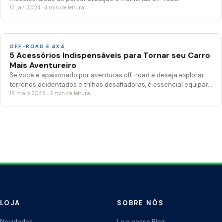
12 jan 2024 · 4 min de leitura
OFF-ROAD E 4X4
5 Acessórios Indispensáveis para Tornar seu Carro
Mais Aventureiro
Se você é apaixonado por aventuras off-road e deseja explorar
terrenos acidentados e trilhas desafiadoras, é essencial equipar…
18 maio 2023 · 3 min de leitura
LOJA
SOBRE NÓS
Novidades
Leia nosso Blog