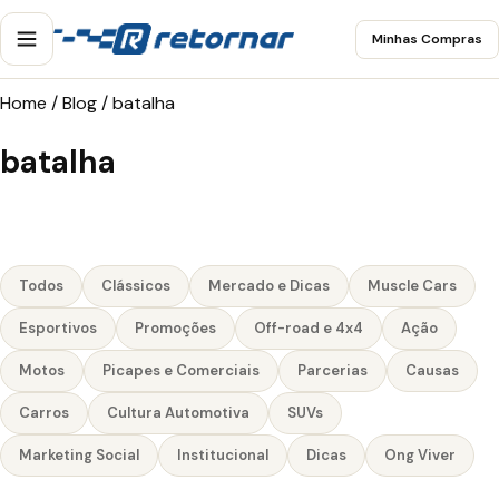
Minhas Compras
Home
/
Blog
/
batalha
batalha
Todos
Clássicos
Mercado e Dicas
Muscle Cars
Esportivos
Promoções
Off-road e 4x4
Ação
Motos
Picapes e Comerciais
Parcerias
Causas
Carros
Cultura Automotiva
SUVs
Marketing Social
Institucional
Dicas
Ong Viver