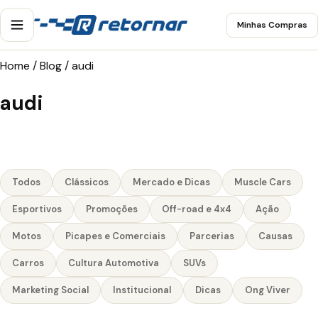
Minhas Compras
Home
/
Blog
/
audi
audi
Todos
Clássicos
Mercado e Dicas
Muscle Cars
Esportivos
Promoções
Off-road e 4x4
Ação
Motos
Picapes e Comerciais
Parcerias
Causas
Carros
Cultura Automotiva
SUVs
Marketing Social
Institucional
Dicas
Ong Viver