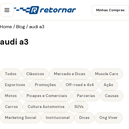
Minhas Compras
Home
/
Blog
/
audi a3
audi a3
Todos
Clássicos
Mercado e Dicas
Muscle Cars
Esportivos
Promoções
Off-road e 4x4
Ação
Motos
Picapes e Comerciais
Parcerias
Causas
Carros
Cultura Automotiva
SUVs
Marketing Social
Institucional
Dicas
Ong Viver