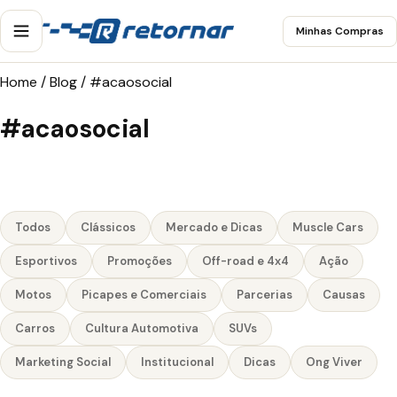
Minhas Compras
Home
/
Blog
/
#acaosocial
#acaosocial
Todos
Clássicos
Mercado e Dicas
Muscle Cars
Esportivos
Promoções
Off-road e 4x4
Ação
Motos
Picapes e Comerciais
Parcerias
Causas
Carros
Cultura Automotiva
SUVs
Marketing Social
Institucional
Dicas
Ong Viver