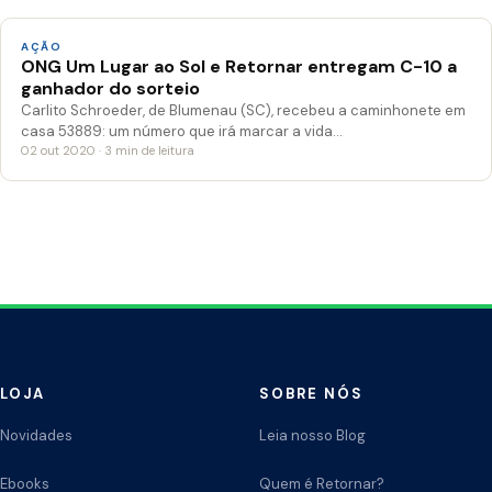
AÇÃO
ONG Um Lugar ao Sol e Retornar entregam C-10 a
ganhador do sorteio
Carlito Schroeder, de Blumenau (SC), recebeu a caminhonete em
casa 53889: um número que irá marcar a vida…
02 out 2020 · 3 min de leitura
LOJA
SOBRE NÓS
Novidades
Leia nosso Blog
Ebooks
Quem é Retornar?