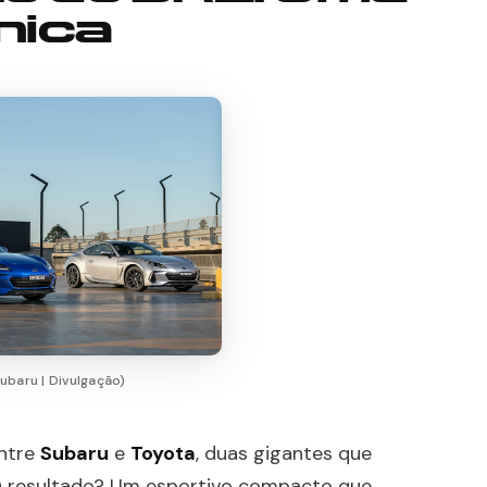
nica
ubaru | Divulgação)
entre
Subaru
e
Toyota
, duas gigantes que
. O resultado? Um esportivo compacto que