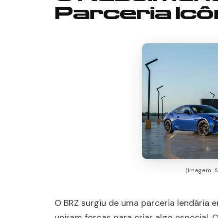
Parceria Icô
(Imagem: S
O BRZ surgiu de uma parceria lendária 
uniram forças para criar algo especial