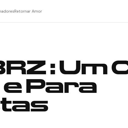
hadores
Retornar Amor
RZ : Um 
 e Para
stas