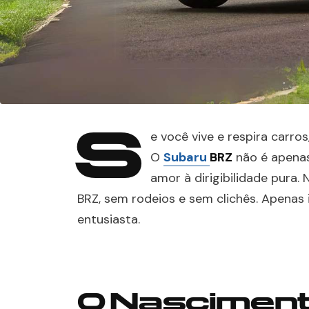
S
e você vive e respira carros
O
Subaru
BRZ
não é apenas
amor à dirigibilidade pura.
BRZ, sem rodeios e sem clichês. Apenas 
entusiasta.
O Nasciment