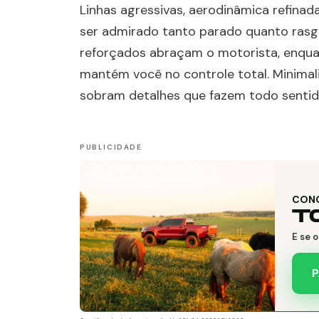
Linhas agressivas, aerodinâmica refinada
ser admirado tanto parado quanto rasga
reforçados abraçam o motorista, enquan
mantém você no controle total. Minimal
sobram detalhes que fazem todo sentid
CON
T
E se 
P