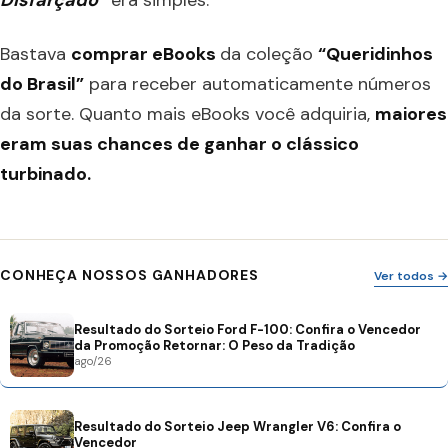
Disfarçado
“
era simples.
Bastava
comprar eBooks
da coleção
“Queridinhos
do Brasil”
para receber automaticamente números
da sorte. Quanto mais eBooks você adquiria,
maiores
eram suas chances de ganhar o clássico
turbinado.
CONHEÇA NOSSOS GANHADORES
Ver todos →
Resultado do Sorteio Ford F-100: Confira o Vencedor
da Promoção Retornar: O Peso da Tradição
ago/26
Resultado do Sorteio Jeep Wrangler V6: Confira o
Vencedor