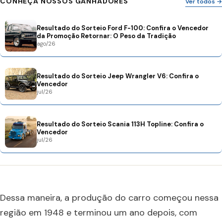
CONHEÇA NOSSOS GANHADORES
Ver todos →
Resultado do Sorteio Ford F-100: Confira o Vencedor
da Promoção Retornar: O Peso da Tradição
ago/26
Resultado do Sorteio Jeep Wrangler V6: Confira o
Vencedor
jul/26
Resultado do Sorteio Scania 113H Topline: Confira o
Vencedor
jul/26
Dessa maneira, a produção do carro começou nessa
região em 1948 e terminou um ano depois, com