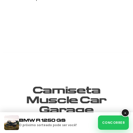
Camiseta
Muscle Car
Garage
×
BMW R 1250 GS
CONCORRER
O próximo sorteado pode ser você!
De R$135,90 por R$89,90