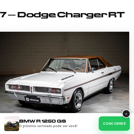
7 – Dodge Charger RT
×
BMW R 1250 GS
CONCORRER
O próximo sorteado pode ser você!
Dodge Charger RT da Retornar