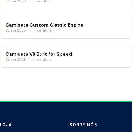
22 abr 2026 · 1 min de leitura
Camiseta Custom Classic Engine
22 abr 2026 · 1 min de leitura
Camiseta V8 Built for Speed
22 abr 2026 · 1 min de leitura
Paginação
de
posts
LOJA
SOBRE NÓS