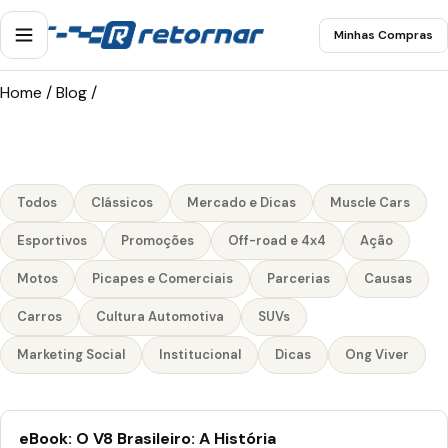
Minhas Compras
Home
/
Blog
/
Todos
Clássicos
Mercado e Dicas
Muscle Cars
Esportivos
Promoções
Off-road e 4x4
Ação
Motos
Picapes e Comerciais
Parcerias
Causas
Carros
Cultura Automotiva
SUVs
Marketing Social
Institucional
Dicas
Ong Viver
eBook: O V8 Brasileiro: A História