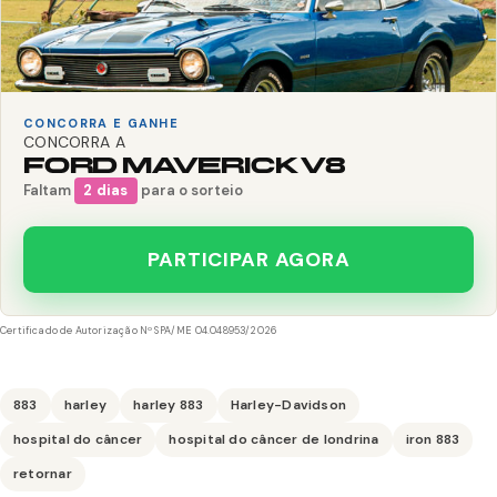
CONCORRA E GANHE
CONCORRA A
FORD MAVERICK V8
Faltam
2 dias
para o sorteio
PARTICIPAR AGORA
Certificado de Autorização Nº SPA/ME 04.048953/2026
883
harley
harley 883
Harley-Davidson
hospital do câncer
hospital do câncer de londrina
iron 883
retornar