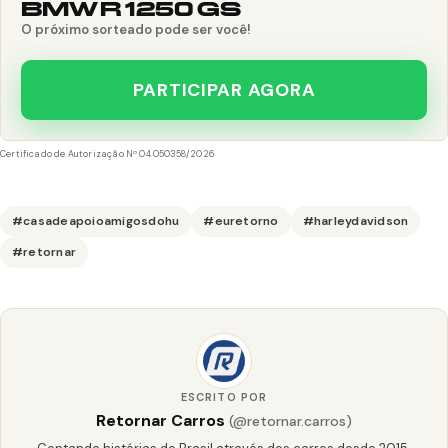
BMW R 1250 GS
O próximo sorteado pode ser você!
PARTICIPAR AGORA
Certificado de Autorização Nº 04.050358/2026
#casadeapoioamigosdohu
#euretorno
#harleydavidson
#retornar
ESCRITO POR
Retornar Carros
(@retornar.carros)