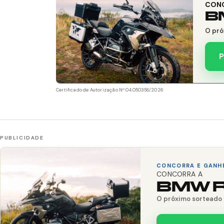
CON
B
O pró
P
Certificado de Autorização Nº 04.050358/2026
CONCORRA E GANH
CONCORRA A
BMW R
O próximo sorteado 