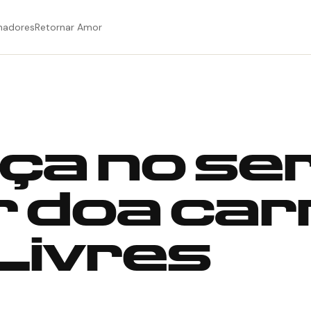
hadores
Retornar Amor
a no ser
 doa car
 Livres