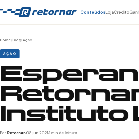
Conteúdos
Loja
Crédito
Gan
Home
/
Blog
/
Ação
AÇÃO
Esperanç
Retornar
Instituto
Por
Retornar
08 jun 2021
1 min de leitura