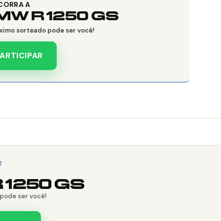
CORRA A
MW R 1250 GS
ximo sorteado pode ser você!
ARTICIPAR
E
 1250 GS
pode ser você!