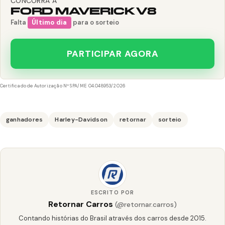
CONCORRA A
FORD MAVERICK V8
Falta
Último dia
para o sorteio
PARTICIPAR AGORA
Certificado de Autorização Nº SPA/ME 04.048953/2026
ganhadores
Harley-Davidson
retornar
sorteio
ESCRITO POR
Retornar Carros
(@retornar.carros)
Contando histórias do Brasil através dos carros desde 2015.