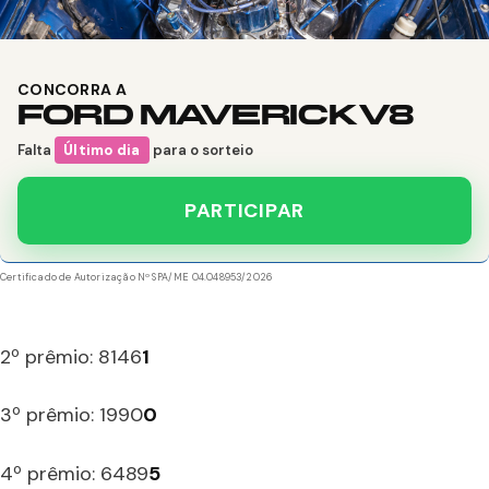
CONCORRA A
FORD MAVERICK V8
Falta
Último dia
para o sorteio
PARTICIPAR
Certificado de Autorização Nº SPA/ME 04.048953/2026
2º prêmio: 8146
1
3º prêmio: 1990
0
4º prêmio: 6489
5