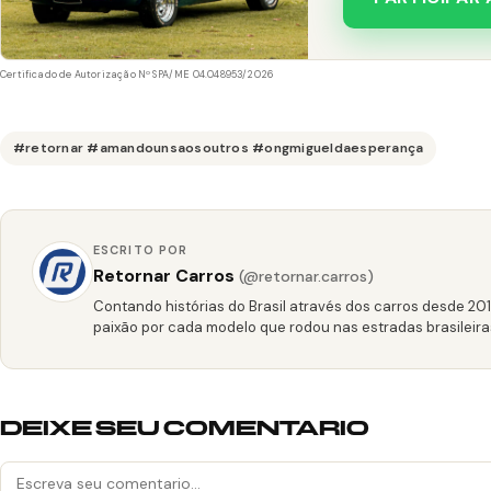
Certificado de Autorização Nº SPA/ME 04.048953/2026
#retornar #amandounsaosoutros #ongmigueldaesperança
ESCRITO POR
Retornar Carros
(@retornar.carros)
Contando histórias do Brasil através dos carros desde 20
paixão por cada modelo que rodou nas estradas brasileira
DEIXE SEU COMENTARIO