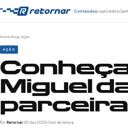
Conteúdos
Loja
Crédito
Gan
Home
/
Blog
/
Ação
AÇÃO
Conheça 
Miguel d
parceira
Por
Retornar
30 dez 2020
1 min de leitura