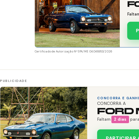
F
Falta
P
Certificado de Autorização Nº SPA/ME 04.048953/2026
CONCORRA E GANH
CONCORRA A
FORD 
Faltam
2 dias
para
PARTICIPAR