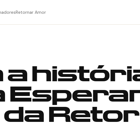
hadores
Retornar Amor
a histór
a Espera
 da Reto