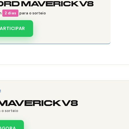
ORD MAVERICK V8
m
2 dias
para o sorteio
ARTICIPAR
E
MAVERICK V8
 o sorteio
 AGORA