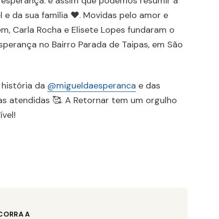
 esperança: é assim que podemos resumir a
l e da sua família ❤. Movidas pelo amor e
em, Carla Rocha e Elisete Lopes fundaram o
Esperança no Bairro Parada de Taipas, em São
história da
@migueldaesperanca
e das
as atendidas 🥰. A Retornar tem um orgulho
vel!
CORRA A