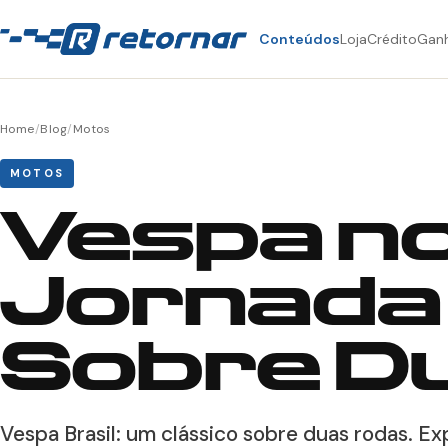
Conteúdos
Loja
Crédito
Gan
Home
/
Blog
/
Motos
MOTOS
Vespa no 
Jornada 
Sobre D
Vespa Brasil: um clássico sobre duas rodas. Exp