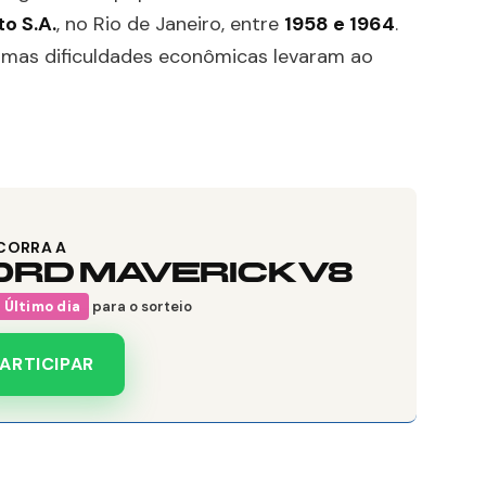
o S.A.
, no Rio de Janeiro, entre
1958 e 1964
.
, mas dificuldades econômicas levaram ao
CORRA A
ORD MAVERICK V8
Último dia
para o sorteio
ARTICIPAR