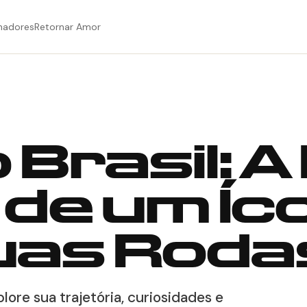
hadores
Retornar Amor
Brasil: A 
de um Íc
uas Roda
lore sua trajetória, curiosidades e