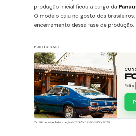
produção inicial ficou a cargo da
Panaut
O modelo caiu no gosto dos brasileiros
encerramento dessa fase de produção.
CON
F
Falta
P
Certificado de Autorização Nº SPA/ME 04.048953/2026