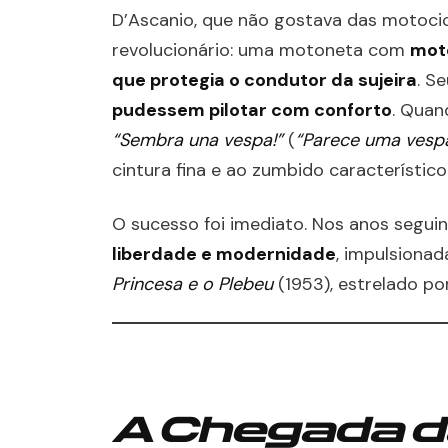
D’Ascanio, que não gostava das motocicl
revolucionário: uma motoneta com
moto
que protegia o condutor da sujeira
. S
pudessem pilotar com conforto
. Quan
“Sembra una vespa!”
(
“Parece uma vespa
cintura fina e ao zumbido característic
O sucesso foi imediato. Nos anos segui
liberdade e modernidade
, impulsionad
Princesa e o Plebeu
(1953), estrelado p
A Chegada d