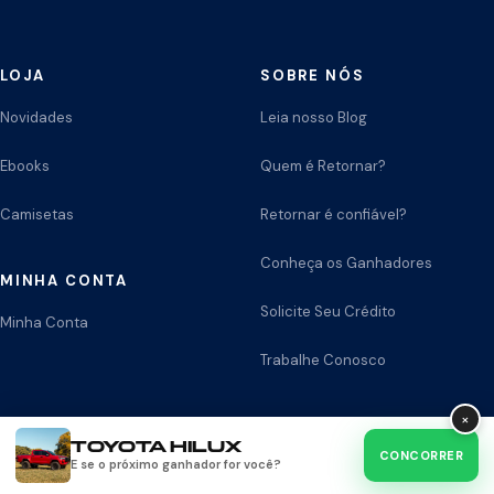
LOJA
SOBRE NÓS
Novidades
Leia nosso Blog
Ebooks
Quem é Retornar?
Camisetas
Retornar é confiável?
Conheça os Ganhadores
MINHA CONTA
Solicite Seu Crédito
Minha Conta
Trabalhe Conosco
×
ATENDIMENTO
TOYOTA HILUX
CONCORRER
E se o próximo ganhador for você?
suporte@retornar.com.br