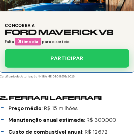
CONCORRA A
FORD MAVERICK V8
Falta
Último dia
para o sorteio
PARTICIPAR
Certificado de Autorização Nº SPA/ME 04.048953/2026
2.
FERRARI LAFERRARI
Preço médio
: R$ 15 milhões
Manutenção anual estimada
: R$ 300.000
Custo de combustível anual
: R$ 12.672