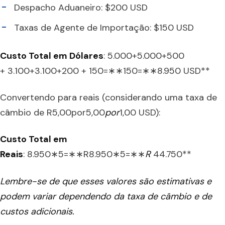
Despacho Aduaneiro: $200 USD
Taxas de Agente de Importação: $150 USD
Custo Total em Dólares
: 5.000+5.000+500
+ 3.100+3.100+200 + 150=∗∗150=∗∗8.950 USD**
Convertendo para reais (considerando uma taxa de
câmbio de R5,00por5,00
p
or
1,00 USD):
Custo Total em
Reais
: 8.950∗5=∗∗R8.950∗5=∗∗
R
44.750**
Lembre-se de que esses valores são estimativas e
podem variar dependendo da taxa de câmbio e de
custos adicionais.