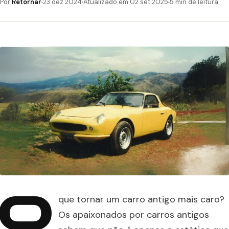
Por
Retornar
23 dez 2024
Atualizado em 02 set 2025
5 min de leitura
O
que tornar um carro antigo mais caro?
Os apaixonados por carros antigos