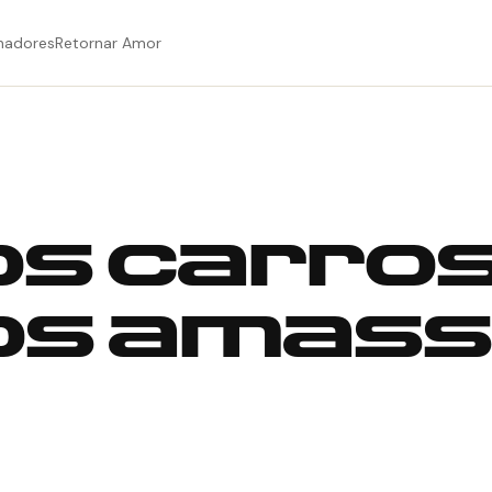
hadores
Retornar Amor
os carro
os amas