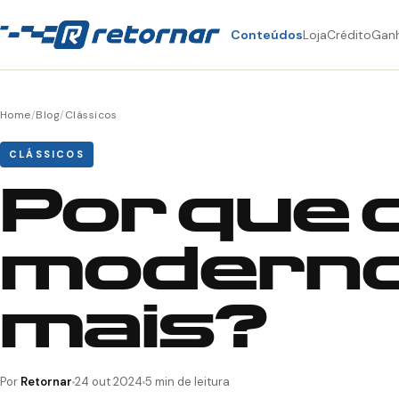
Conteúdos
Loja
Crédito
Gan
Home
/
Blog
/
Clássicos
CLÁSSICOS
Por que 
modern
mais?
Por
Retornar
24 out 2024
5 min de leitura