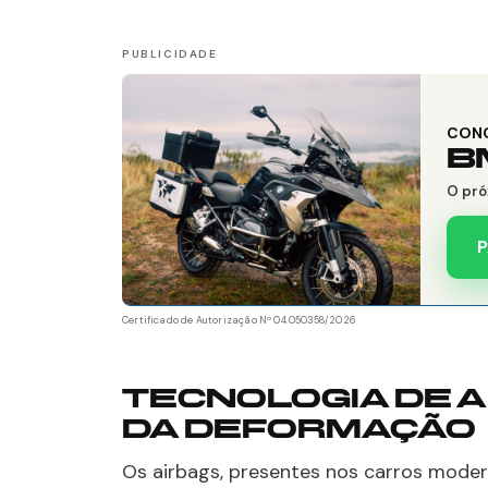
CON
B
O pró
P
Certificado de Autorização Nº 04.050358/2026
TECNOLOGIA DE A
DA DEFORMAÇÃO
Os airbags, presentes nos carros mo