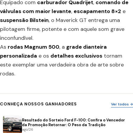
Equipado com
carburador Quadrijet
,
comando de
válvulas com maior levante
,
escapamento 8×2
e
suspensão Bilstein
, o Maverick GT entrega uma
pilotagem firme, potente e com aquele som grave
inconfundível.
As
rodas Magnum 500
, a
grade dianteira
personalizada
e os
detalhes exclusivos
tornam
este exemplar uma verdadeira obra de arte sobre
rodas.
CONHEÇA NOSSOS GANHADORES
Ver todos →
Resultado do Sorteio Ford F-100: Confira o Vencedor
da Promoção Retornar: O Peso da Tradição
ago/26