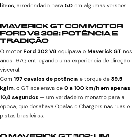
litros
, arredondado para
5.0
em algumas versões.
MAVERICK GT COM MOTOR
FORD
V8
302: POTÊNCIA E
TRADIÇÃO
O motor
Ford 302 V8
equipava o
Maverick GT
nos
anos 1970, entregando uma experiência de direção
visceral.
Com
197 cavalos de potência
e torque de
39,5
kgfm
, o GT acelerava de
0 a 100 km/h em apenas
10,8 segundos
— um verdadeiro monstro para a
época, que desafiava Opalas e Chargers nas ruas e
pistas brasileiras.
O MAVERICK GT 302: UM