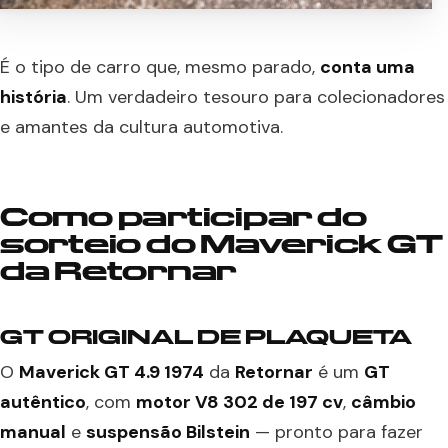
É o tipo de carro que, mesmo parado,
conta uma
história
. Um verdadeiro tesouro para colecionadores
e amantes da cultura automotiva.
Como participar do
sorteio do Maverick GT
da Retornar
GT ORIGINAL DE PLAQUETA
O
Maverick GT 4.9 1974
da
Retornar
é um
GT
autêntico
, com
motor V8 302 de 197 cv
,
câmbio
manual
e
suspensão Bilstein
— pronto para fazer