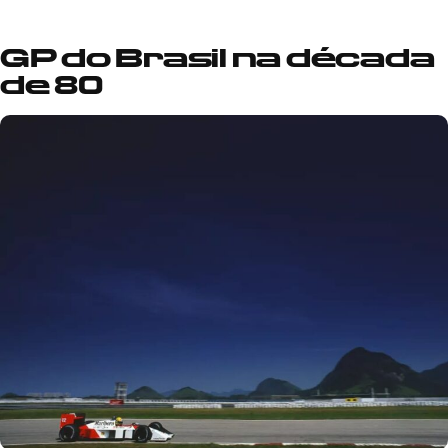
GP do Brasil na d
écada
de 80