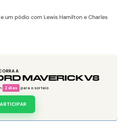
 e um pódio com Lewis Hamilton e Charles
CORRA A
ORD MAVERICK V8
m
2 dias
para o sorteio
ARTICIPAR