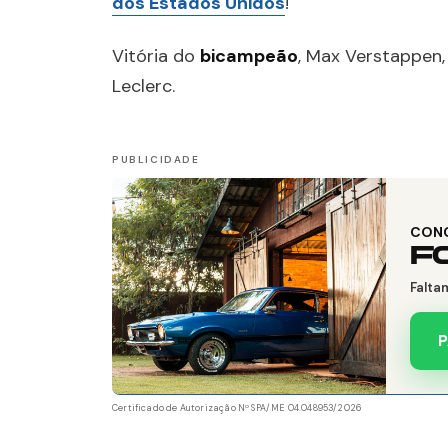
dos Estados Unidos
!
Vitória do
bicampeão
, Max Verstappen,
Leclerc.
CON
F
Falta
P
Certificado de Autorização Nº SPA/ME 04.048953/2026