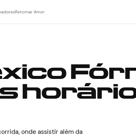
hadores
Retornar Amor
xico Fórm
os horári
corrida, onde assistir além da