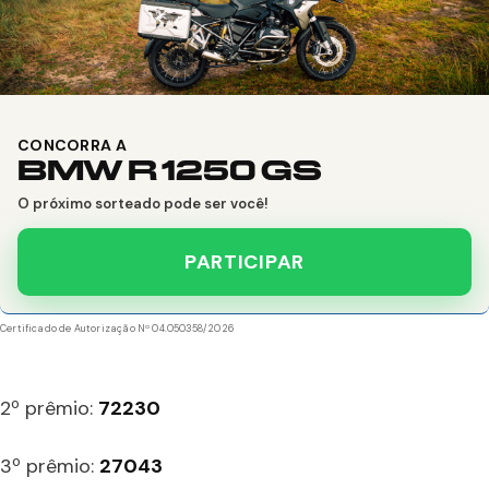
CONCORRA A
BMW R 1250 GS
O próximo sorteado pode ser você!
PARTICIPAR
Certificado de Autorização Nº 04.050358/2026
2º prêmio:
72230
3º prêmio:
27043