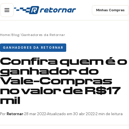
Minhas Compras
Home
/
Blog
/
Ganhadores da Retornar
GANHADORES DA RETORNAR
Confira quem é o
ganhador do
Vale-Compras
no valor de R$17
mil
Por
Retornar
28 mar 2022
Atualizado em 30 abr 2022
2 min de leitura