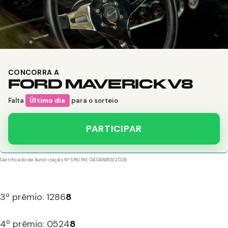
CONCORRA A
FORD MAVERICK V8
Falta
Último dia
para o sorteio
PARTICIPAR
Certificado de Autorização Nº SPA/ME 04.048953/2026
3º prêmio: 1286
8
4º prêmio: 0524
8