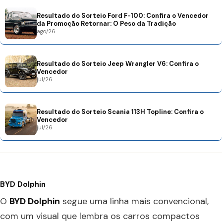
Resultado do Sorteio Ford F-100: Confira o Vencedor
da Promoção Retornar: O Peso da Tradição
ago/26
Resultado do Sorteio Jeep Wrangler V6: Confira o
Vencedor
jul/26
Resultado do Sorteio Scania 113H Topline: Confira o
Vencedor
jul/26
BYD Dolphin
O
BYD Dolphin
segue uma linha mais convencional,
com um visual que lembra os carros compactos