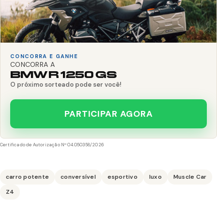
CONCORRA E GANHE
CONCORRA A
BMW R 1250 GS
O próximo sorteado pode ser você!
PARTICIPAR AGORA
Certificado de Autorização Nº 04.050358/2026
carro potente
conversível
esportivo
luxo
Muscle Car
Z4