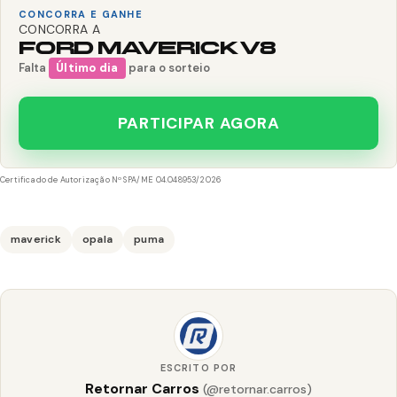
CONCORRA E GANHE
CONCORRA A
FORD MAVERICK V8
Falta
Último dia
para o sorteio
PARTICIPAR AGORA
Certificado de Autorização Nº SPA/ME 04.048953/2026
maverick
opala
puma
ESCRITO POR
Retornar Carros
(@retornar.carros)