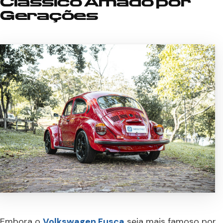
Clássico Amado por
Gerações
Embora o
Volkswagen Fusca
seja mais famoso por