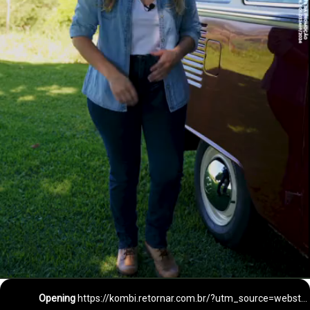
Opening
https://kombi.retornar.com.br/?utm_source=webstories&utm_medium=webstories&utm_campaign=organico&utm_content=preco-motorhome&el=webstories