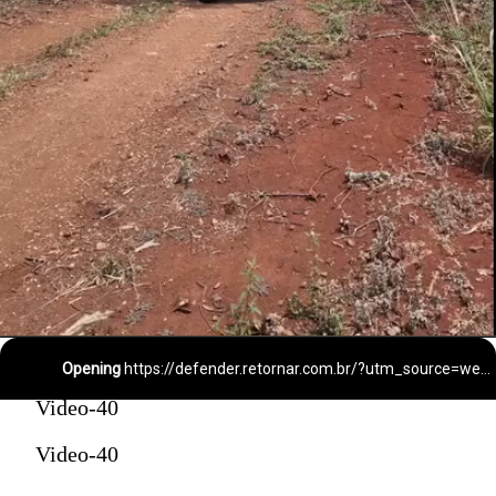
Opening
https://defender.retornar.com.br/?utm_source=webstories&utm_medium=webstories&utm_campaign=organico&utm_content=primeira-viagem-carro&el=webstories
Video-40
Video-40