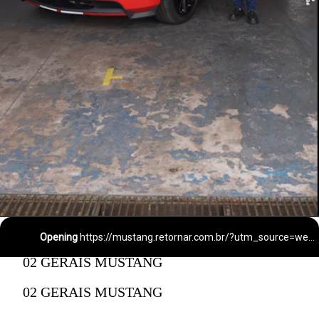
Opening
https://mustang.retornar.com.br/?utm_source=webstories&utm_medium=webstories&utm_campaign=organico&utm_content=eclipse-jdm&el=webstories
02 GERAIS MUSTANG
02 GERAIS MUSTANG