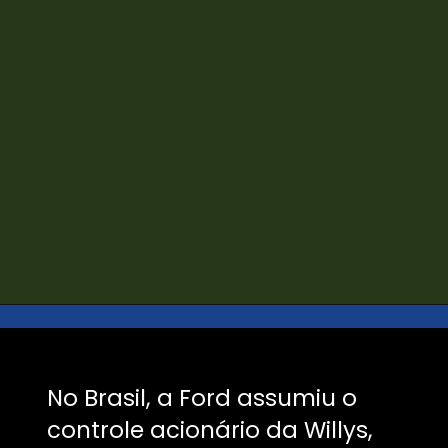
Opening
https://jipe.retornar.com.br/?utm_source=webstories&utm_medium=webstories&utm_campaign=organico&utm_content=jeep-ford-willys&el=webstories
No Brasil, a Ford assumiu o
controle acionário da Willys,