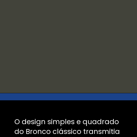
Opening
https://defender.retornar.com.br/?utm_source=webstories&utm_medium=webstories&utm_campaign=organico&utm_content=bronco&el=webstories
O design simples e quadrado
do Bronco clássico transmitia