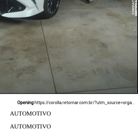
Opening
https://corolla.retornar.com.br/?utm_source=organico&utm_campaign=organico-webstories-antecipacao&utm_term=organico-webstories-conteudo&utm_medium=organico-webstories
AUTOMOTIVO
AUTOMOTIVO