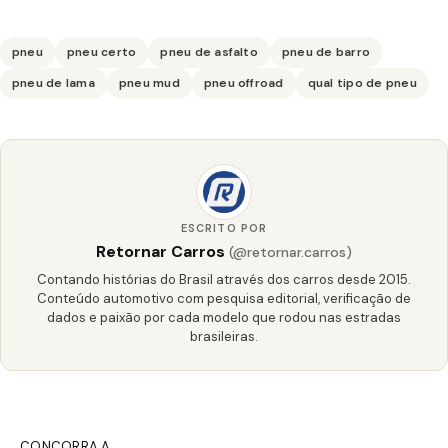
pneu
pneu certo
pneu de asfalto
pneu de barro
pneu de lama
pneu mud
pneu offroad
qual tipo de pneu
ESCRITO POR
Retornar Carros
(@retornar.carros)
Contando histórias do Brasil através dos carros desde 2015.
Conteúdo automotivo com pesquisa editorial, verificação de
dados e paixão por cada modelo que rodou nas estradas
brasileiras.
CONCORRA A