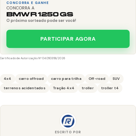
CONCORRA E GANHE
CONCORRA A
BMW R 1250 GS
O próximo sorteado pode ser você!
PARTICIPAR AGORA
Certificado de Autorização Nº 04.050358/2026
4x4
carro offroad
carro para trilha
Off-road
SUV
terrenos acidentados
Tração 4x4
troller
troller t4
ESCRITO POR