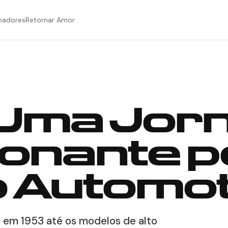
hadores
Retornar Amor
 Uma Jor
onante p
 Automot
o em 1953 até os modelos de alto