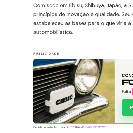
Com sede em Ebisu, Shibuya, Japão, a 
princípios de inovação e qualidade. Se
estabeleceu as bases para o que viria a
automobilística.
CON
F
Falta
P
Certificado de Autorização Nº SPA/ME 04.048953/2026