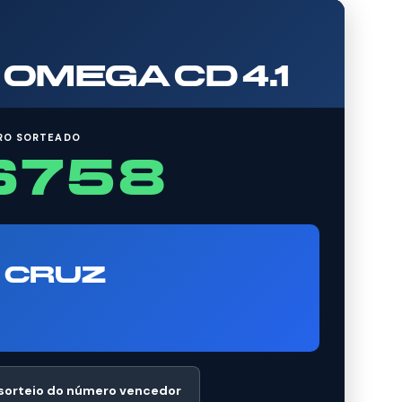
OMEGA CD 4.1
RO SORTEADO
6758
 CRUZ
 sorteio do número vencedor