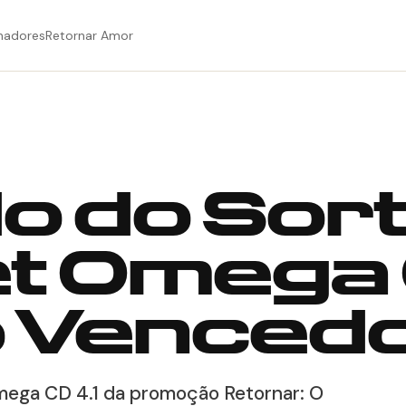
hadores
Retornar Amor
o do Sort
t Omega C
o Venced
Omega CD 4.1 da promoção Retornar: O