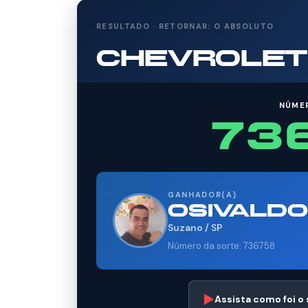
RESULTADO · RETORNAR: O ABSOLUTO
CHEVROLET 
NÚME
73
GANHADOR(A)
OSIVALDO
Suzano / SP
Número da sorte: 736758
▶
Assista como foi o