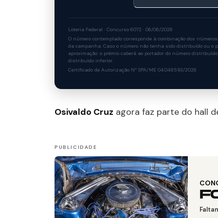
Loteria Federal · Concurso 6072 · 06/06/2026
O número contemplado corresponde à combinação dos números so
da campanha. Caso o número não tenha sido distribuído ou o po
aproximação: o prêmio caberá ao portador do número distribuído
distribuído inferior.
Certificado de Autorização Nº SPA/ME 04.048593/2026
Osivaldo Cruz
agora faz parte do hall 
CON
F
Falta