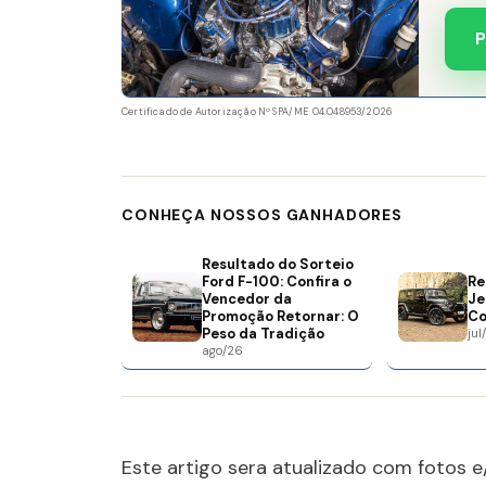
P
Certificado de Autorização Nº SPA/ME 04.048953/2026
CONHEÇA NOSSOS GANHADORES
Resultado do Sorteio
Ford F-100: Confira o
Re
Vencedor da
Je
Promoção Retornar: O
Co
Peso da Tradição
jul
ago/26
Este artigo sera atualizado com fotos e