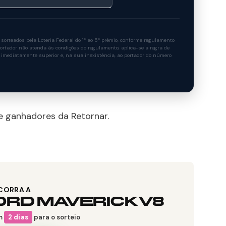
rteados pela Loteria Federal do 1º ao 5º prêmio, conforme regulamento
rtador não atenda às condições do regulamento, aplica-se a regra de
 imediatamente superior e, na sua inexistência, ao portador do número
de ganhadores da Retornar.
CORRA A
ORD MAVERICK V8
m
2 dias
para o sorteio