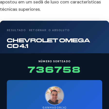
apostou em um sedã de luxo com características
técnicas superiores.
RESULTADO · RETORNAR: O ABSOLUTO
CHEVROLET OMEGA
CD 4.1
NÚMERO SORTEADO
736758
GANHADOR(A)