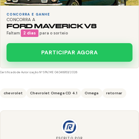
CONCORRA E GANHE
CONCORRA A
FORD MAVERICK V8
Faltam
2 dias
para o sorteio
PARTICIPAR AGORA
Certificado de Autorização Nº SPA/ME 04.048953/2026
chevrolet
Chevrolet Omega CD 4.1
Omega
retornar
ESCRITO POR