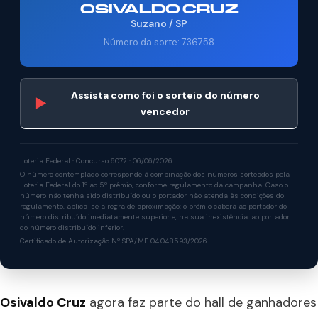
OSIVALDO CRUZ
Suzano / SP
Número da sorte: 736758
Assista como foi o sorteio do número
▶
vencedor
Loteria Federal · Concurso 6072 · 06/06/2026
O número contemplado corresponde à combinação dos números sorteados pela
Loteria Federal do 1º ao 5º prêmio, conforme regulamento da campanha. Caso o
número não tenha sido distribuído ou o portador não atenda às condições do
regulamento, aplica-se a regra de aproximação: o prêmio caberá ao portador do
número distribuído imediatamente superior e, na sua inexistência, ao portador
do número distribuído inferior.
Certificado de Autorização Nº SPA/ME 04.048593/2026
Osivaldo Cruz
agora faz parte do hall de ganhadores